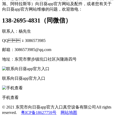
旭、阿特拉斯等）向日葵app官方网站及配件，或者您有关于
向日葵app官方网站维修的问题，欢迎致电：
138-2695-4831（同微信）
联系人：杨先生
QQ：3086573985
邮箱：3086573985@qq.com
地址：东莞市寮步镇坑口社区兴隆路四号
联系向日葵app官方入口
手机查看
© 2021 东莞市向日葵app官方入口真空设备有限公司All rights
reserved.
粤ICP备18627759号
网站地图