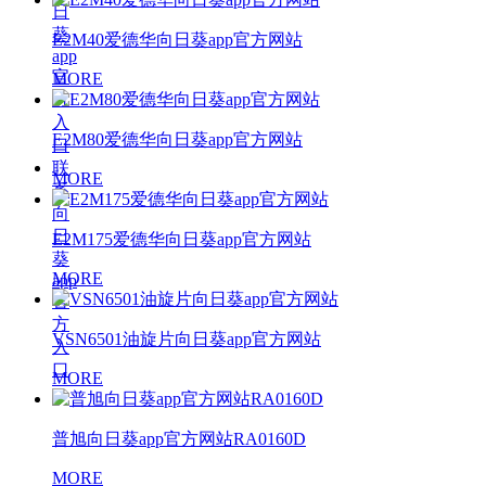
日
葵
E2M40爱德华向日葵app官方网站
app
官
MORE
方
入
E2M80爱德华向日葵app官方网站
口
联
MORE
系
向
日
E2M175爱德华向日葵app官方网站
葵
MORE
app
官
方
VSN6501油旋片向日葵app官方网站
入
口
MORE
普旭向日葵app官方网站RA0160D
MORE