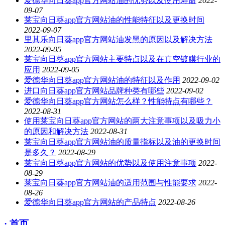
爱德华向日葵app官方网站油的优势以及使用寿命
2022-
09-07
莱宝向日葵app官方网站油的性能特征以及更换时间
2022-09-07
里其乐向日葵app官方网站油发黑的原因以及解决方法
2022-09-05
莱宝向日葵app官方网站主要特点以及在真空镀膜行业的
应用
2022-09-05
爱德华向日葵app官方网站油的特征以及作用
2022-09-02
进口向日葵app官方网站品牌种类有哪些
2022-09-02
爱德华向日葵app官方网站怎么样？性能特点有哪些？
2022-08-31
使用莱宝向日葵app官方网站的两大注意事项以及吸力小
的原因和解决方法
2022-08-31
莱宝向日葵app官方网站油的质量指标以及油的更换时间
是多久？
2022-08-29
莱宝向日葵app官方网站的优势以及使用注意事项
2022-
08-29
莱宝向日葵app官方网站油的适用范围与性能要求
2022-
08-26
爱德华向日葵app官方网站的产品特点
2022-08-26
· 首页