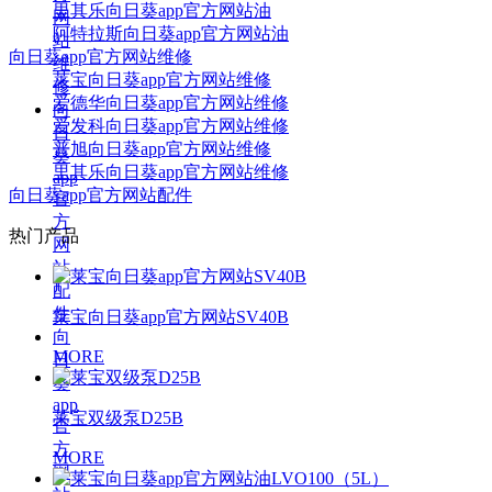
里其乐向日葵app官方网站油
网
阿特拉斯向日葵app官方网站油
站
向日葵app官方网站维修
维
莱宝向日葵app官方网站维修
修
爱德华向日葵app官方网站维修
向
爱发科向日葵app官方网站维修
日
普旭向日葵app官方网站维修
葵
里其乐向日葵app官方网站维修
app
向日葵app官方网站配件
官
方
热门产品
网
站
配
件
莱宝向日葵app官方网站SV40B
向
MORE
日
葵
app
莱宝双级泵D25B
官
方
MORE
网