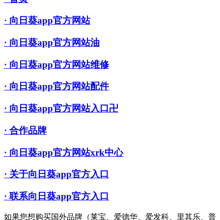
· 向日葵app官方网站
· 向日葵app官方网站油
· 向日葵app官方网站维修
· 向日葵app官方网站配件
· 向日葵app官方网站入口卍
· 合作品牌
· 向日葵app官方网站xrk中心
· 关于向日葵app官方入口
· 联系向日葵app官方入口
如果您想购买国外品牌（莱宝、爱德华、爱发科、里其乐、普